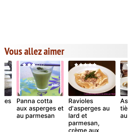
Vous allez aimer
ties
Panna cotta
Ravioles
Asp
n
aux asperges et
d'asperges au
tiè
au parmesan
lard et
au 
parmesan,
crème aux