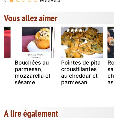
Vous allez aimer
Bouchées au
Pointes de pita
Rou
parmesan,
croustillantes
sau
mozzarella et
au cheddar et
chè
sésame
parmesan
asp
A lire également