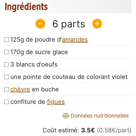
Ingrédients
6
125g de poudre d'
amandes
170g de sucre glace
3 blancs d'oeufs
une pointe de couteau de colorant violet
chèvre
en buche
confiture de
figues
Données nutritionnelles
Coût estimé:
3.5
€
(0.58€/part)