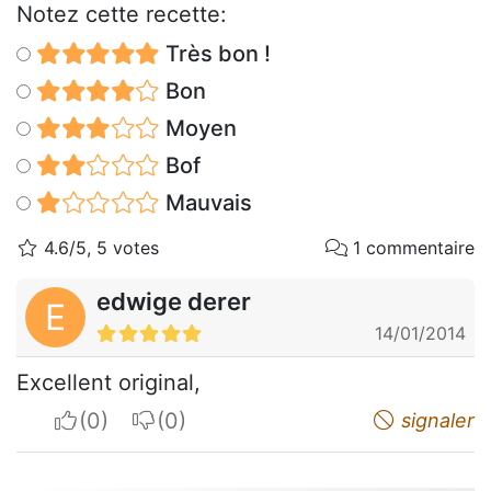
Notez cette recette:
Très bon !
Bon
Moyen
Bof
Mauvais
4.6/5, 5 votes
1 commentaire
edwige derer
E
14/01/2014
Excellent original,
I apreciate
I do not appreciate
signaler