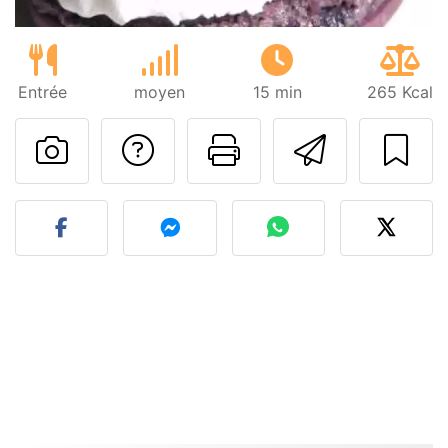
Entrée
moyen
15 min
265 Kcal
Poser une question
Imprimer cet
Envoyer
Publier votre photo de cet