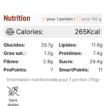
Nutrition
pour 1 portion
/
pour 100 g
Calories:
265Kcal
Glucides:
29.7g
Lipides:
11.8g
Gras sat.:
1.3g
Protéines:
7.4g
Fibres:
2.8g
Sucre:
29.4g
ProPoints:
7
SmartPoints:
11
Information nutritionnelle pour 1 portion (75g)
Sans
gluten