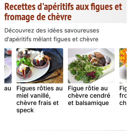
Recettes d'apéritifs aux figues et
fromage de chèvre
Découvrez des idées savoureuses
d'apéritifs mêlant figues et chèvre
s au
Figues rôties au
Figue rôtie au
Figu
miel vanillé,
chèvre cendré
fro
chèvre frais et
et balsamique
chè
speck