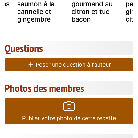
cés
saumon à la
gourmand au
péti
cannelle et
citron et tuc
gin
gingembre
bacon
citr
Questions
Poser une question à l'auteur
Photos des membres
Publier votre photo de cette recette