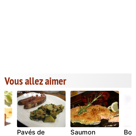
Vous allez aimer
Pavés de
Saumon
Boi