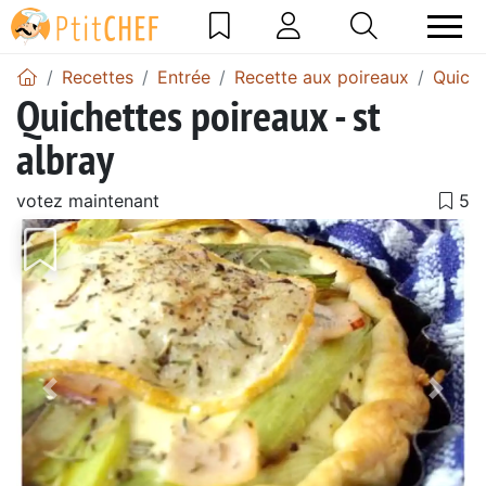
Recettes
Entrée
Recette aux poireaux
Quiche
Quichettes poireaux - st
albray
votez maintenant
Précédent
Suiv