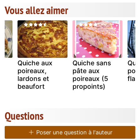
Vous allez aimer
Quiche aux
Quiche sans
Qui
poireaux,
pâte aux
poi
lardons et
poireaux (5
fla
beaufort
propoints)
Questions
Poser une question à l'auteur