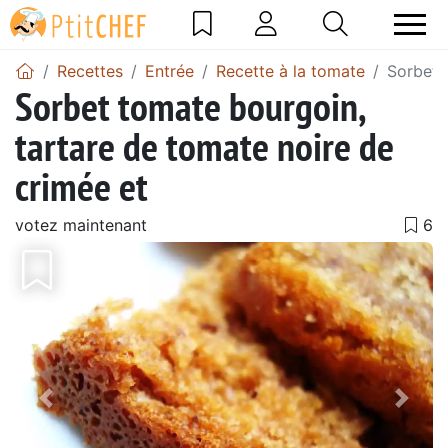
Recettes
Entrée
Recette à la tomate
Sorbet 
Sorbet tomate bourgoin,
tartare de tomate noire de
crimée et
votez maintenant
Précédent
Suiv