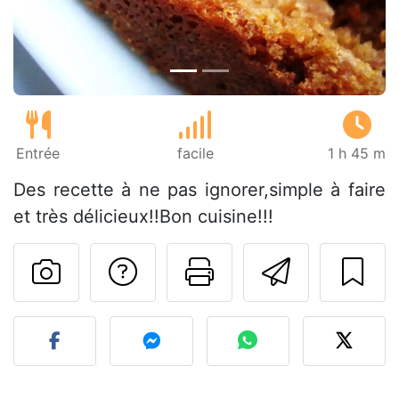
Entrée
facile
1 h 45 m
Des recette à ne pas ignorer,simple à faire
et très délicieux!!Bon cuisine!!!
Poser une question
Imprimer cet
Envoyer
Publier votre photo de cet