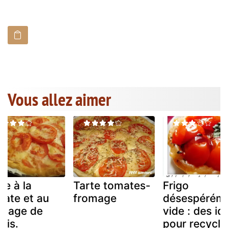
Vous allez aimer
te à la
Tarte tomates-
Frigo
ate et au
fromage
désespérém
omage de
vide : des id
bis.
pour recycle