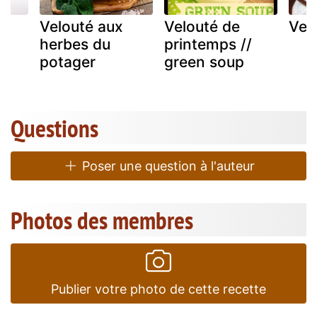
Velouté aux
Velouté de
Vel
herbes du
printemps //
potager
green soup
Questions
Poser une question à l'auteur
Photos des membres
Publier votre photo de cette recette