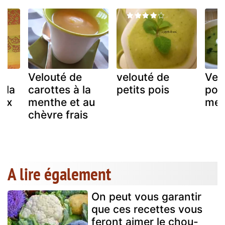
Velouté de
velouté de
Velo
 la
carottes à la
petits pois
poi
aux
menthe et au
men
chèvre frais
A lire également
On peut vous garantir
que ces recettes vous
feront aimer le chou-