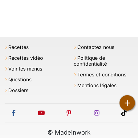
Recettes
Contactez nous
Recettes vidéo
Politique de
confidentialité
Voir les menus
Termes et conditions
Questions
Mentions légales
Dossiers
+
facebook
youtube
pinterest
instagram
tikt
© Madeinwork