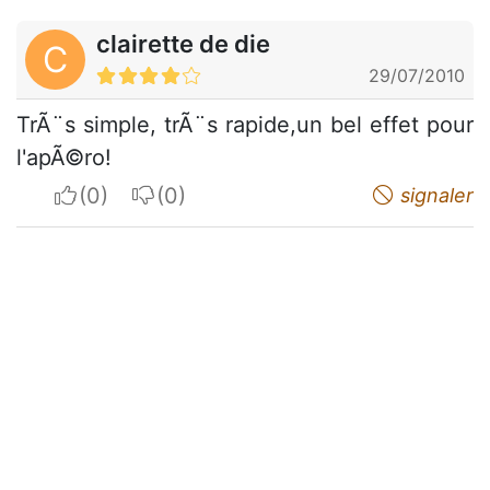
clairette de die
C
29/07/2010
TrÃ¨s simple, trÃ¨s rapide,un bel effet pour
l'apÃ©ro!
I apreciate
I do not appreciate
signaler