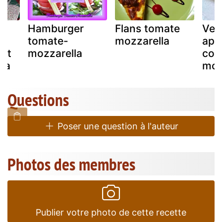
Hamburger
Flans tomate
Ver
tomate-
mozzarella
apér
ant
mozzarella
cou
la
moz
Questions
Poser une question à l'auteur
Photos des membres
Publier votre photo de cette recette