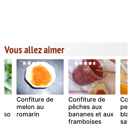
Vous allez aimer
e
Confiture de
Confiture de
Con
melon au
pêches aux
pec
aiso
romarin
bananes et aux
bla
framboises
saf