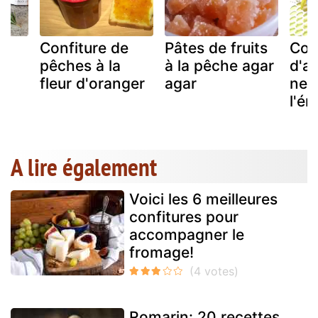
e
Confiture de
Pâtes de fruits
Con
pêches à la
à la pêche agar
d'ab
fleur d'oranger
agar
nec
l'ér
A lire également
Voici les 6 meilleures
confitures pour
accompagner le
fromage!
Romarin: 20 recettes