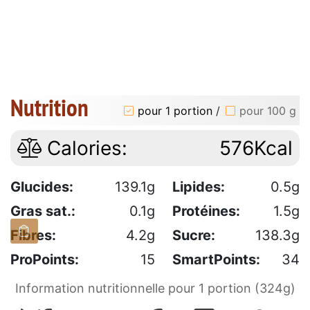
Nutrition
pour 1 portion
/
pour 100 g
Calories:
576Kcal
Glucides:
139.1g
Lipides:
0.5g
Gras sat.:
0.1g
Protéines:
1.5g
Fibres:
4.2g
Sucre:
138.3g
ProPoints:
15
SmartPoints:
34
Information nutritionnelle pour 1 portion (324g)