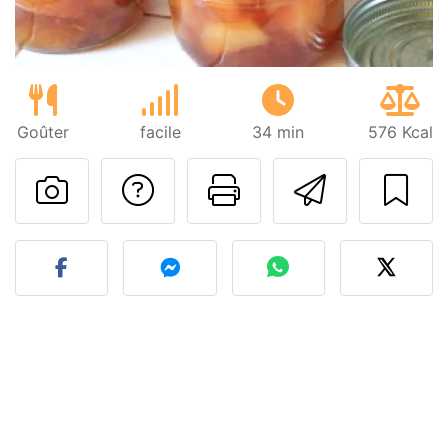
Goûter
facile
34 min
576 Kcal
Poser une question
Imprimer cet
Envoyer
Publier votre photo de cet