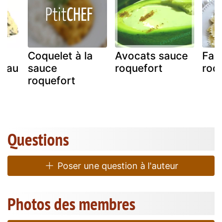
Coquelet à la
Avocats sauce
Far
u au
sauce
roquefort
roq
roquefort
Questions
Poser une question à l'auteur
Photos des membres