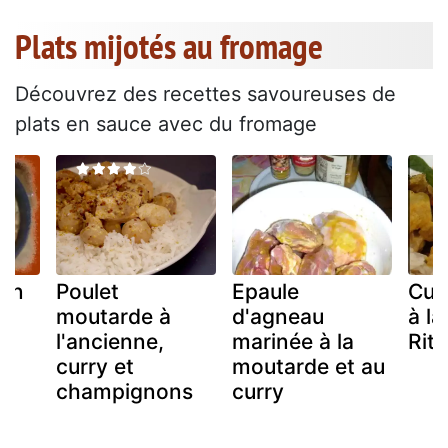
Plats mijotés au fromage
Découvrez des recettes savoureuses de
plats en sauce avec du fromage
ien
Poulet
Epaule
Cur
moutarde à
d'agneau
à la
l'ancienne,
marinée à la
Rit
curry et
moutarde et au
champignons
curry