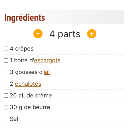
Ingrédients
4
4 crêpes
1 boîte d'
escargots
3 gousses d'
ail
2
échalotes
20 cL de crème
30 g de beurre
Sel