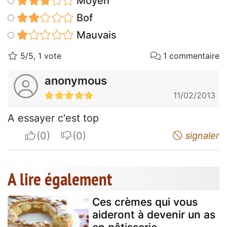
Moyen
Bof
Mauvais
5/5, 1 vote
1 commentaire
anonymous
11/02/2013
A essayer c'est top
I apreciate
I do not appreciate
signaler
A lire également
Ces crèmes qui vous
aideront à devenir un as