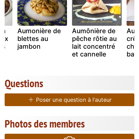
 à
Aumonière de
Aumônière de
Aum
aux
blettes au
pêche rôtie au
crê
ns
jambon
lait concentré
cho
et cannelle
ban
Questions
Poser une question à l'auteur
Photos des membres