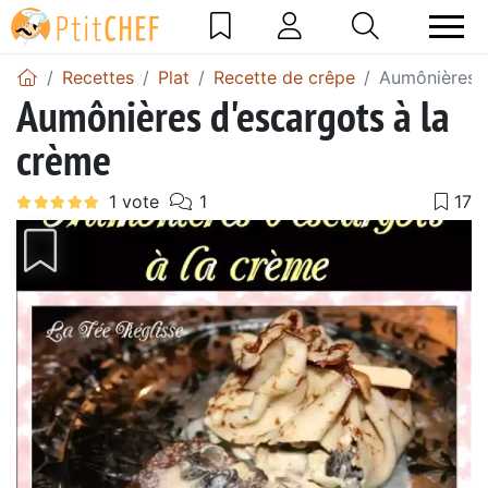
Recettes
Plat
Recette de crêpe
Aumônières d
Aumônières d'escargots à la
crème