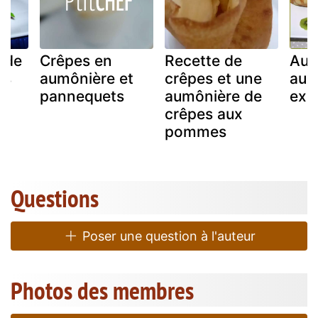
 de
Crêpes en
Recette de
Aum
es
aumônière et
crêpes et une
aux 
pannequets
aumônière de
exo
crêpes aux
pommes
Questions
Poser une question à l'auteur
Photos des membres