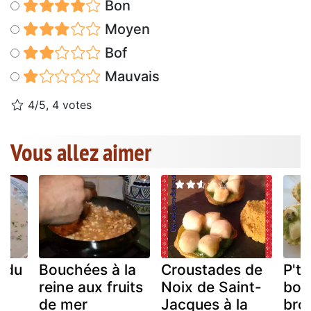
Bon
Moyen
Bof
Mauvais
4/5, 4 votes
Vous allez aimer
 du
Bouchées à la
Croustades de
P'ti
reine aux fruits
Noix de Saint-
bou
de mer
Jacques à la
broc