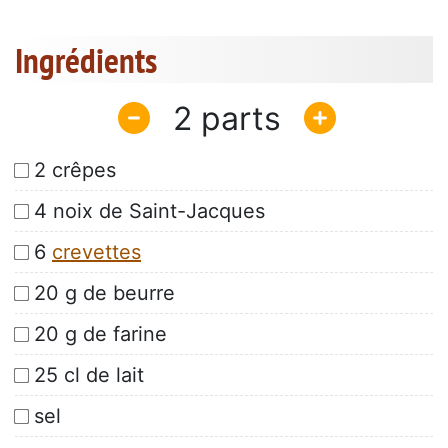
Ingrédients
2
2 crêpes
4 noix de Saint-Jacques
6
crevettes
20 g de beurre
20 g de farine
25 cl de lait
sel