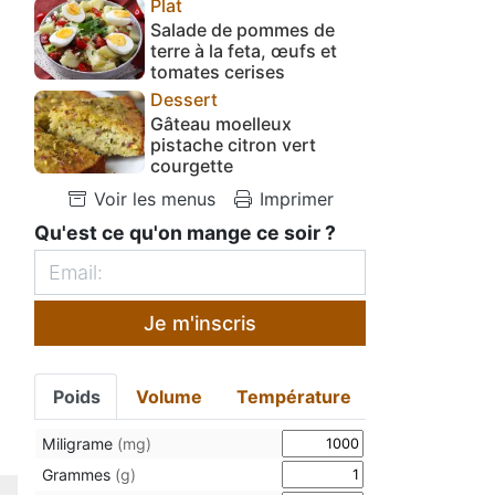
Plat
Salade de pommes de
terre à la feta, œufs et
tomates cerises
Dessert
Gâteau moelleux
pistache citron vert
courgette
Voir les menus
Imprimer
Qu'est ce qu'on mange ce soir ?
Je m'inscris
Poids
Volume
Température
Miligrame
(mg)
Grammes
(g)