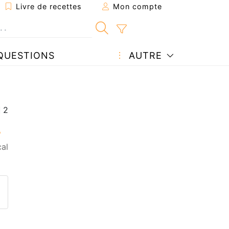
Livre de recettes
Mon compte
QUESTIONS
AUTRE
cal
ecette à un ami
ette page
 une question à l'auteur
ublier votre photo de cette r