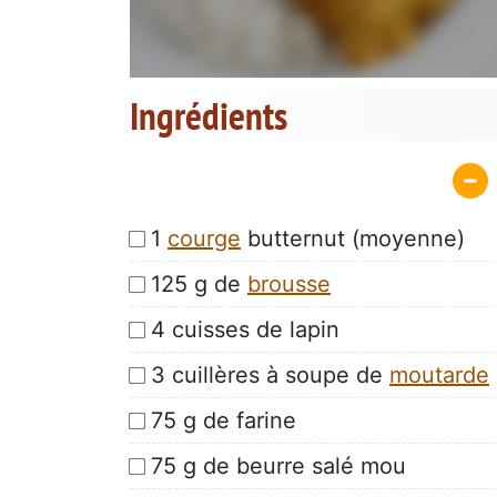
Ingrédients
1
courge
butternut (moyenne)
125 g de
brousse
4 cuisses de lapin
3 cuillères à soupe de
moutarde
75 g de farine
75 g de beurre salé mou