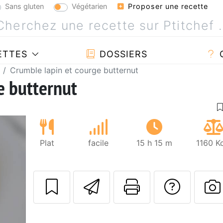
Sans gluten
Végétarien
Proposer une recette
ETTES
DOSSIERS
Crumble lapin et courge butternut
e butternut
Plat
facile
15 h 15 m
1160 K
Envoyer cette r
Imprimer c
Poser
P