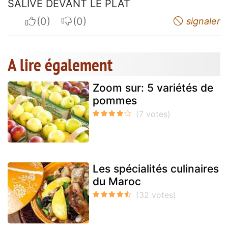
SALIVE DEVANT LE PLAT
I apreciate
I do not appreciate
signaler
A lire également
Zoom sur: 5 variétés de
pommes
Les spécialités culinaires
du Maroc