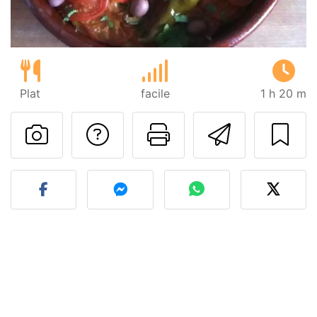
Plat
facile
1 h 20 m
Poser une question
Imprimer cet
Envoyer
Publier votre photo de cet