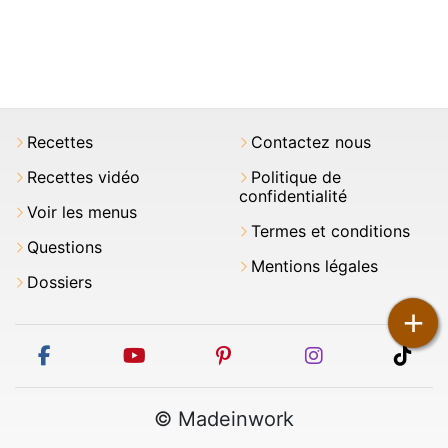
Recettes
Contactez nous
Recettes vidéo
Politique de
confidentialité
Voir les menus
Termes et conditions
Questions
Mentions légales
Dossiers
+
facebook
youtube
pinterest
instagram
tikt
© Madeinwork