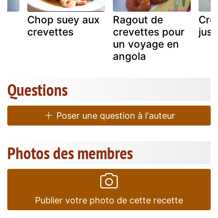
Chop suey aux
Ragout de
Cre
crevettes
crevettes pour
jus 
un voyage en
angola
Questions
Poser une question à l'auteur
Photos des membres
Publier votre photo de cette recette