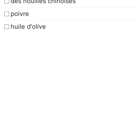
des nouilles chinoises
poivre
huile d'olive