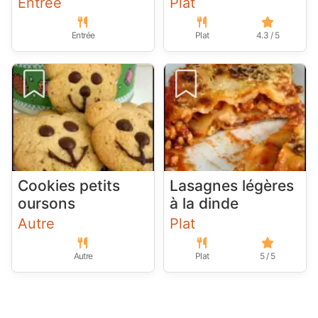
Entrée
Plat
Entrée
Plat
4.3 / 5
Cookies petits
Lasagnes légères
oursons
à la dinde
Autre
Plat
Autre
Plat
5 / 5