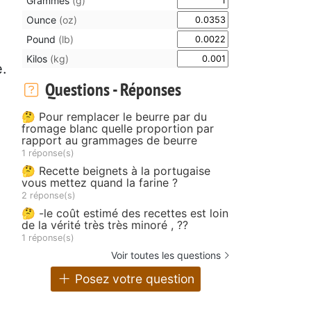
Grammes
(g)
Ounce
(oz)
Pound
(lb)
Kilos
(kg)
e.
Questions - Réponses
🤔 Pour remplacer le beurre par du
fromage blanc quelle proportion par
rapport au grammages de beurre
1 réponse(s)
🤔 Recette beignets à la portugaise
vous mettez quand la farine ?
2 réponse(s)
🤔 -le coût estimé des recettes est loin
de la vérité très très minoré , ??
1 réponse(s)
Voir toutes les questions
Posez votre question