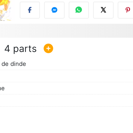
4
s de dinde
he