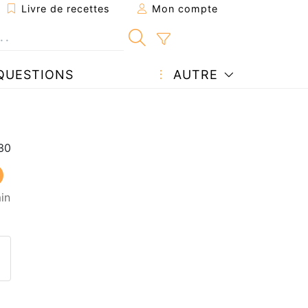
Livre de recettes
Mon compte
QUESTIONS
AUTRE
in
ecette à un ami
ette page
 une question à l'auteur
ublier votre photo de cette r