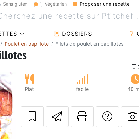
Sans gluten
Végétarien
Proposer une recette
ETTES
DOSSIERS
Poulet en papillote
Filets de poulet en papillotes
illotes
Plat
facile
40 m
Envoyer cette r
Imprimer c
Poser
P