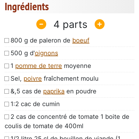
Ingrédients
4
800 g de paleron de
boeuf
500 g d'
oignons
1
pomme de terre
moyenne
Sel,
poivre
fraîchement moulu
&,5 cas de
paprika
en poudre
1:2 cac de cumin
2 cas de concentré de tomate 1 boite de
coulis de tomate de 400ml
1/2 litre 25 cl de bouillon de viande (1