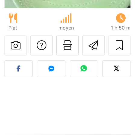
Plat
moyen
1 h 50 m
Poser une question
Imprimer cet
Envoyer
Publier votre photo de cet