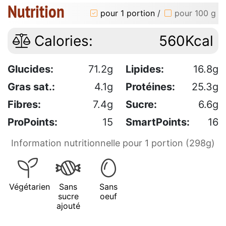
Nutrition
pour 1 portion
/
pour 100 g
Calories:
560Kcal
Glucides:
71.2g
Lipides:
16.8g
Gras sat.:
4.1g
Protéines:
25.3g
Fibres:
7.4g
Sucre:
6.6g
ProPoints:
15
SmartPoints:
16
Information nutritionnelle pour 1 portion (298g)
Végétarien
Sans
Sans
sucre
oeuf
ajouté