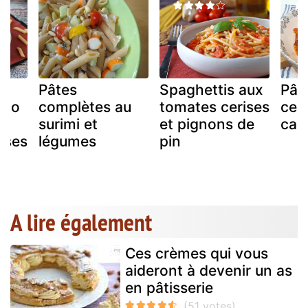
Pâtes
Spaghettis aux
Pât
sto
complètes au
tomates cerises
ceri
,
surimi et
et pignons de
car
ises
légumes
pin
la
A lire également
Ces crèmes qui vous
aideront à devenir un as
en pâtisserie