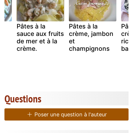
Pâtes à la
Pâtes à la
Pâte
sauce aux fruits
crème, jambon
crè
de mer et à la
et
rico
crème.
champignons
basi
Questions
Poser une question à l'auteur