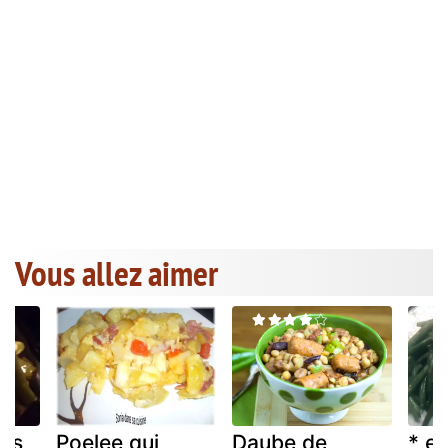
Vous allez aimer
rts
Poelee qui
Daube de
* e