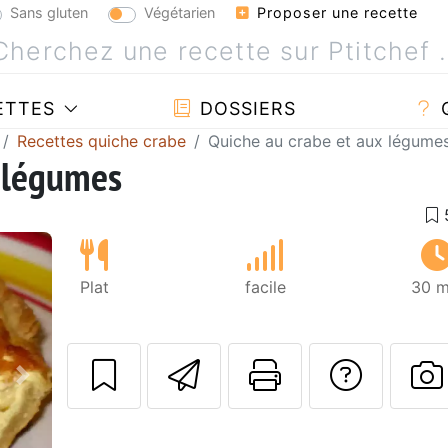
Sans gluten
Végétarien
Proposer une recette
ETTES
DOSSIERS
Recettes quiche crabe
Quiche au crabe et aux légume
x légumes
Plat
facile
30 m
Envoyer cette r
Imprimer c
Poser
Suivant
P