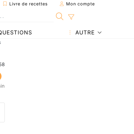
Livre de recettes
Mon compte
QUESTIONS
AUTRE
s
in
ecette à un ami
ette page
 une question à l'auteur
ublier votre photo de cette r