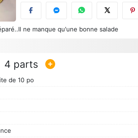
réparé..Il ne manque qu'une bonne salade
4
te de 10 po
ince