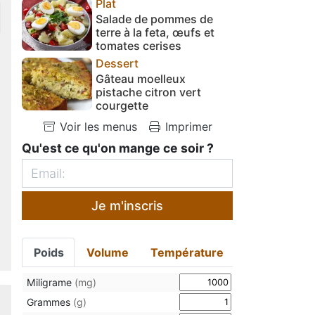
Plat
Salade de pommes de
terre à la feta, œufs et
tomates cerises
Dessert
Gâteau moelleux
pistache citron vert
courgette
Voir les menus
Imprimer
Qu'est ce qu'on mange ce soir ?
Je m'inscris
Poids
Volume
Température
Miligrame
(mg)
Grammes
(g)