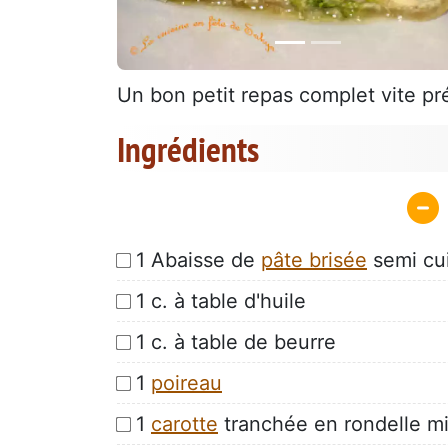
Un bon petit repas complet vite p
Ingrédients
1 Abaisse de
pâte brisée
semi cui
1 c. à table d'huile
1 c. à table de beurre
1
poireau
1
carotte
tranchée en rondelle m