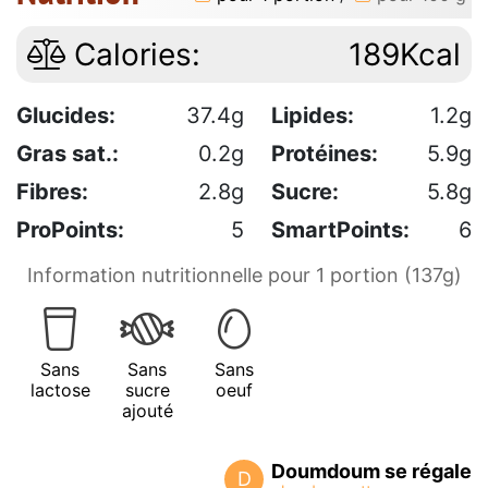
Calories:
189Kcal
Glucides:
37.4g
Lipides:
1.2g
Gras sat.:
0.2g
Protéines:
5.9g
Fibres:
2.8g
Sucre:
5.8g
ProPoints:
5
SmartPoints:
6
Information nutritionnelle pour 1 portion (137g)
Sans
Sans
Sans
lactose
sucre
oeuf
ajouté
Doumdoum se régale
D