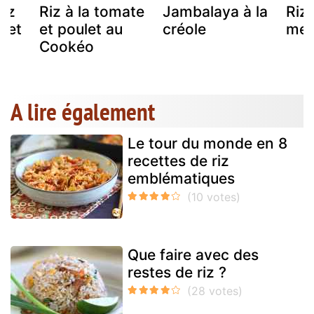
riz
Riz à la tomate
Jambalaya à la
Riz 
 et
et poulet au
créole
mex
Cookéo
A lire également
Le tour du monde en 8
recettes de riz
emblématiques
Que faire avec des
restes de riz ?