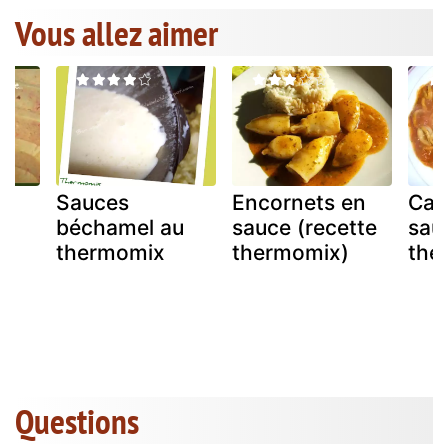
Vous allez aimer
Sauces
Encornets en
Cal
béchamel au
sauce (recette
sau
s
thermomix
thermomix)
the
Questions