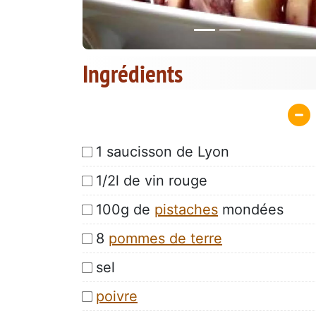
Ingrédients
1 saucisson de Lyon
1/2l de vin rouge
100g de
pistaches
mondées
8
pommes de terre
sel
poivre