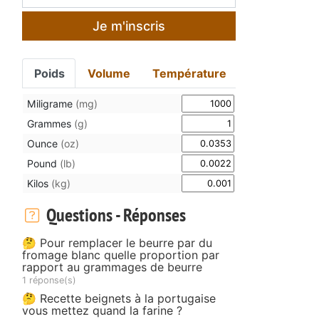
Je m'inscris
u
Poids
Volume
Température
Miligrame
(mg)
Grammes
(g)
Ounce
(oz)
Pound
(lb)
Kilos
(kg)
Questions - Réponses
🤔 Pour remplacer le beurre par du
fromage blanc quelle proportion par
rapport au grammages de beurre
1 réponse(s)
🤔 Recette beignets à la portugaise
vous mettez quand la farine ?