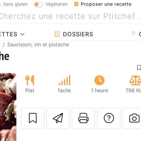
Sans gluten
Végétarien
Proposer une recette
ETTES
DOSSIERS
e
Saucisson, vin et pistache
che
Plat
facile
1 heure
798 Kc
Envoyer cette r
Imprimer c
Poser
Suivant
P