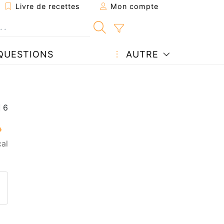
Livre de recettes
Mon compte
QUESTIONS
AUTRE
al
ecette à un ami
ette page
 une question à l'auteur
ublier votre photo de cette r