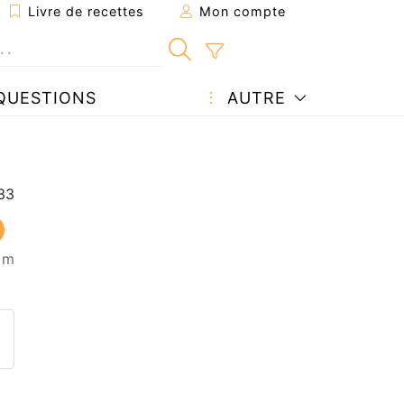
Livre de recettes
Mon compte
QUESTIONS
AUTRE
5 m
ecette à un ami
ette page
 une question à l'auteur
ublier votre photo de cette r