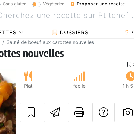
Sans gluten
Végétarien
Proposer une recette
ETTES
DOSSIERS
Sauté de boeuf aux carottes nouvelles
ottes nouvelles
Plat
facile
1 h 
Envoyer cette r
Imprimer c
Poser
P