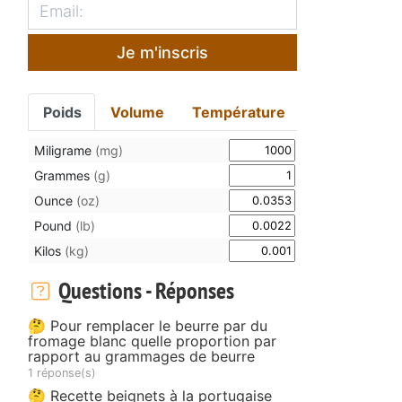
Je m'inscris
Poids
Volume
Température
Miligrame
(mg)
Grammes
(g)
Ounce
(oz)
Pound
(lb)
Kilos
(kg)
Questions - Réponses
🤔 Pour remplacer le beurre par du
fromage blanc quelle proportion par
rapport au grammages de beurre
1 réponse(s)
🤔 Recette beignets à la portugaise