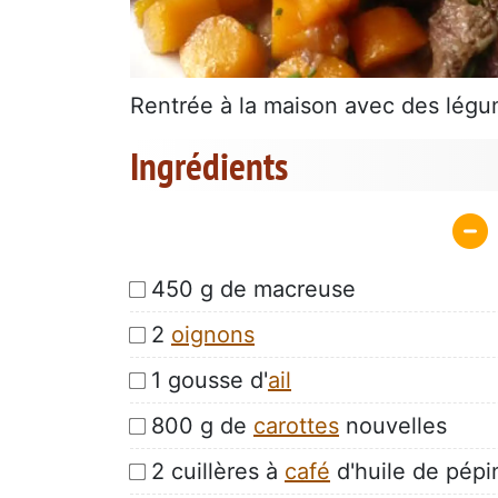
Rentrée à la maison avec des légum
Ingrédients
450 g de macreuse
2
oignons
1 gousse d'
ail
800 g de
carottes
nouvelles
2 cuillères à
café
d'huile de pépin