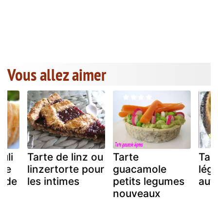
Vous allez aimer
uli
Tarte de linz ou
Tarte
Tar
ure
linzertorte pour
guacamole
légu
onde
les intimes
petits legumes
aut
nouveaux