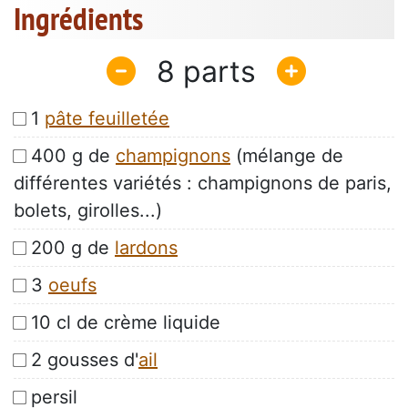
Ingrédients
8
1
pâte feuilletée
400 g de
champignons
(mélange de
différentes variétés : champignons de paris,
bolets, girolles...)
200 g de
lardons
3
oeufs
10 cl de crème liquide
2 gousses d'
ail
persil