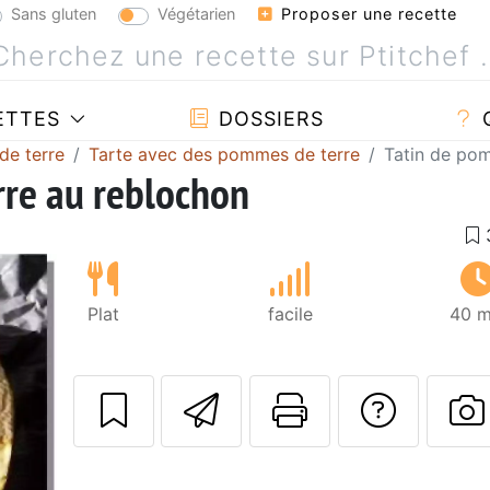
Sans gluten
Végétarien
Proposer une recette
ETTES
DOSSIERS
de terre
Tarte avec des pommes de terre
Tatin de po
rre au reblochon
Plat
facile
40 m
Envoyer cette r
Imprimer c
Poser
P