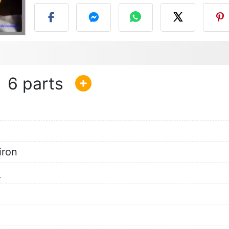
6
iron
e