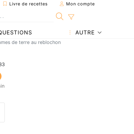
Livre de recettes
Mon compte
QUESTIONS
AUTRE
mmes de terre au reblochon
in
ecette à un ami
ette page
 une question à l'auteur
ublier votre photo de cette r