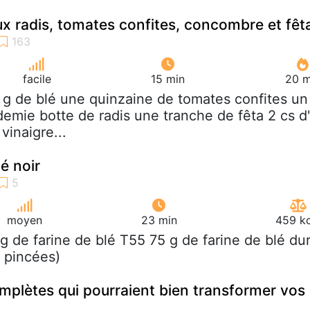
ux radis, tomates confites, concombre et fêt
facile
15 min
20 m
 g de blé une quinzaine de tomates confites un
mie botte de radis une tranche de fêta 2 cs d'
 vinaigre...
lé noir
moyen
23 min
459 kc
 g de farine de blé T55 75 g de farine de blé du
2 pincées)
omplètes qui pourraient bien transformer vos