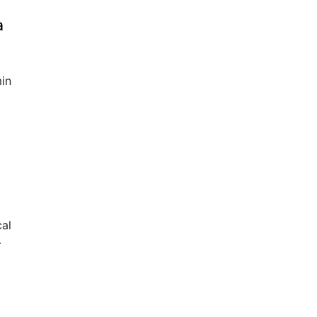
a
in
al
r