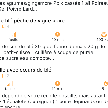
es agrumes/gingembre Poix cassés 1 ail Poirea
el Poivre Lard...
e blé pêche de vigne poire
facile
40 min
193 k
g de son de blé 30 g de farine de maïs 20 g de
1 petit-suisse 1 cuillère à soupe de purée
de sucre eau compote...
ille avec cœurs de blé
facile
10 min
15 m
t dépend de votre récolte doseille, mais autant
 1 échalote (ou oignon) 1 boite dépinards ou d
st encore...