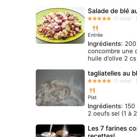
Salade de blé a
Entrée
Ingrédients
: 200
concombre une de
huile d'olive 2 cs
tagliatelles au b
Plat
Ingrédients
: 150
2 oeufs sel (1 à 
Les 7 farines c
recettes!