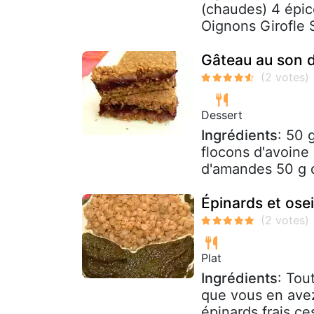
(chaudes) 4 épic
Oignons Girofle S
Gâteau au son d
Dessert
Ingrédients
: 50 
flocons d'avoine 
d'amandes 50 g 
Épinards et ose
Plat
Ingrédients
: Tou
que vous en avez
épinards frais ce