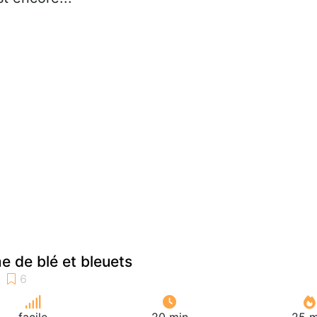
e de blé et bleuets
facile
20 min
25 m