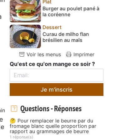
Plat
Burger au poulet pané à
la coréenne
à
Dessert
Curau de milho flan
brésilien au maïs
Voir les menus
Imprimer
Qu'est ce qu'on mange ce soir ?
Je m'inscris
Questions - Réponses
in
be
🤔 Pour remplacer le beurre par du
fromage blanc quelle proportion par
le
rapport au grammages de beurre
1 réponse(s)