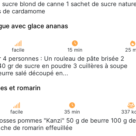
 sucre blond de canne 1 sachet de sucre nature
es de cardamome
gue avec glace ananas
facile
15 min
25 m
r 4 personnes : Un rouleau de pâte brisée 2
0 gr de sucre en poudre 3 cuillères à soupe
eurre salé découpé en...
es et romarin
facile
35 min
337 kc
rosses pommes "Kanzi" 50 g de beurre 100 g de
nche de romarin effeuillée