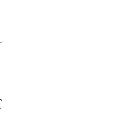
al
-
al
e