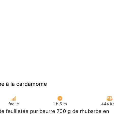
rbe à la cardamome
facile
1 h 5 m
444 kc
âte feuilletée pur beurre 700 g de rhubarbe en