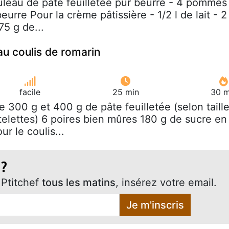
ouleau de pâte feuilletée pur beurre - 4 pommes
urre Pour la crème pâtissière - 1/2 l de lait - 2
75 g de...
au coulis de romarin
facile
25 min
30 m
re 300 g et 400 g de pâte feuilletée (selon taill
telettes) 6 poires bien mûres 180 g de sucre en
r le coulis...
 ?
Ptitchef
tous les matins
, insérez votre email.
Je m'inscris