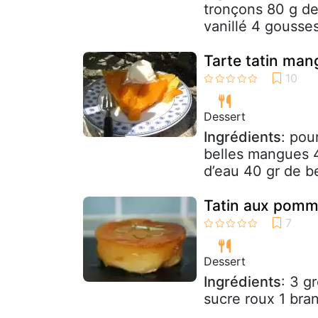
tronçons 80 g de
vanillé 4 gouss
Tarte tatin man
Dessert
Ingrédients
: pou
belles mangues 4
d’eau 40 gr de b
Tatin aux pomm
Dessert
Ingrédients
: 3 g
sucre roux 1 bra