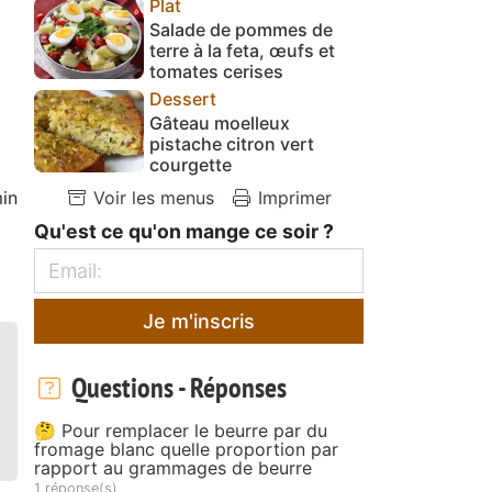
Plat
Salade de pommes de
terre à la feta, œufs et
tomates cerises
Dessert
Gâteau moelleux
pistache citron vert
courgette
in
Voir les menus
Imprimer
e
Qu'est ce qu'on mange ce soir ?
Je m'inscris
Questions - Réponses
🤔 Pour remplacer le beurre par du
fromage blanc quelle proportion par
rapport au grammages de beurre
1 réponse(s)