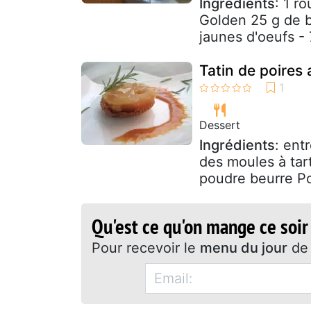
Ingrédients
: 1 r
Golden 25 g de be
jaunes d'oeufs - 
Tatin de poires 
Dessert
Ingrédients
: ent
des moules à tar
poudre beurre Pou
Qu'est ce qu'on mange ce soir
Pour recevoir le
menu du jour
de 