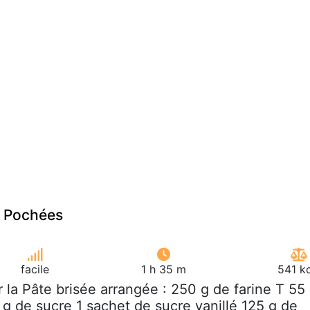
s Pochées
facile
1 h 35 m
541 k
r la Pâte brisée arrangée : 250 g de farine T 55 
 g de sucre 1 sachet de sucre vanillé 125 g de