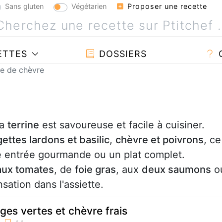
Sans gluten
Végétarien
Proposer une recette
ETTES
DOSSIERS
ne de chèvre
la
terrine
est savoureuse et facile à cuisiner.
ettes lardons et basilic
,
chèvre et poivrons
, ce
e entrée gourmande ou un plat complet.
 aux tomates
, de
foie gras
, aux
deux saumons
o
sation dans l'assiette.
ges vertes et chèvre frais