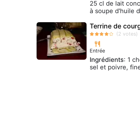
25 cl de lait con
à soupe d'huile d'
Terrine de courg
Entrée
Ingrédients
: 1 c
sel et poivre, fi