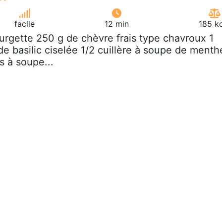
facile
12 min
185 k
ourgette 250 g de chèvre frais type chavroux 1
de basilic ciselée 1/2 cuillère à soupe de menth
es à soupe...