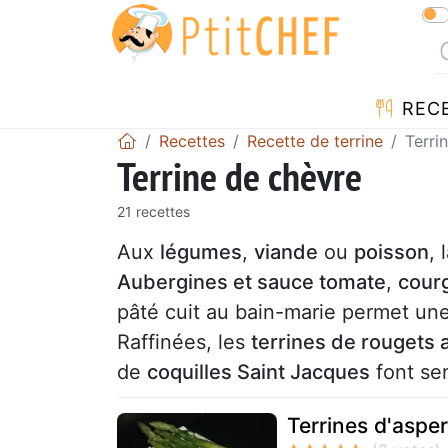
REC
Recettes
Recette de terrine
Terri
Terrine de chèvre
21 recettes
Aux
légumes
,
viande
ou
poisson
, 
Aubergines et sauce tomate
,
courg
pâté cuit au bain-marie permet un
Raffinées, les
terrines de rougets
de
coquilles Saint Jacques
font sen
Terrines d'asper