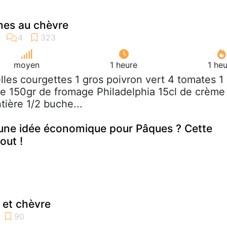
mes au chèvre
moyen
1 heure
1 he
elles courgettes 1 gros poivron vert 4 tomates 1
e 150gr de fromage Philadelphia 15cl de crème
ntière 1/2 buche...
une idée économique pour Pâques ? Cette
out !
 et chèvre