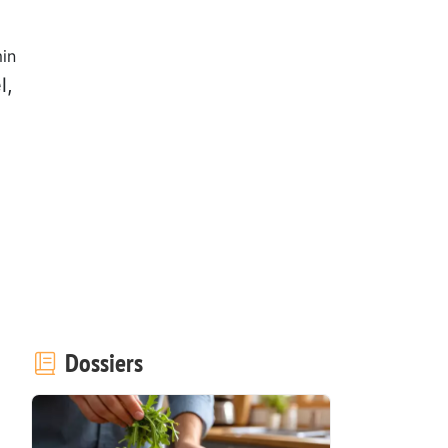
in
l,
Dossiers