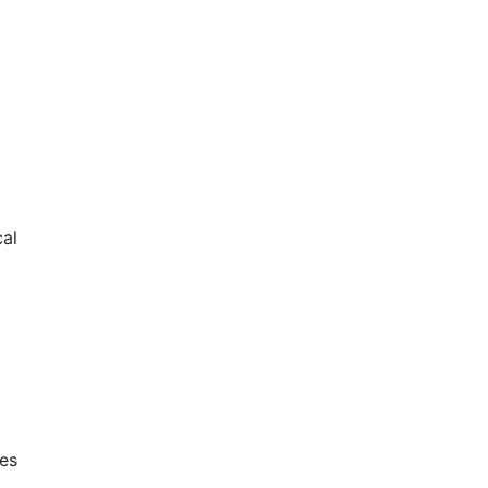
al
es