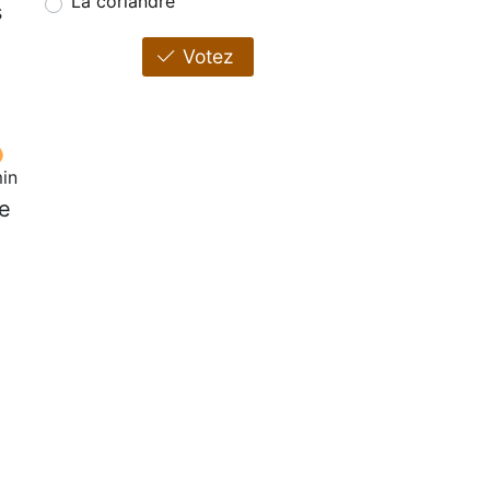
La coriandre
s
Votez
in
te