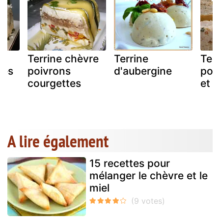
Terrine chèvre
Terrine
Ter
ges
poivrons
d'aubergine
pou
courgettes
et 
A lire également
15 recettes pour
mélanger le chèvre et le
miel