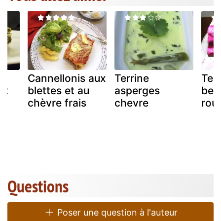
s
Cannellonis aux
Terrine
Ter
et
blettes et au
asperges
bet
chèvre frais
chevre
rou
Questions
Poser une question à l'auteur