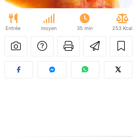
Entrée
moyen
35 min
253 Kcal
Poser une question
Imprimer cet
Envoyer
Publier votre photo de cet