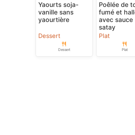
Yaourts soja-
Poêlée de t
vanille sans
fumé et hal
yaourtière
avec sauce
satay
Dessert
Plat
Dessert
Plat