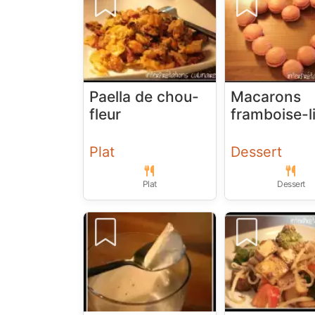
Paella de chou-
Macarons
fleur
framboise-li
Plat
Dessert
Plat
Dessert