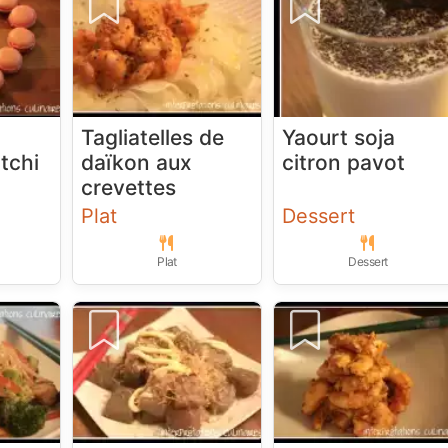
Tagliatelles de
Yaourt soja
tchi
daïkon aux
citron pavot
crevettes
Plat
Dessert
Plat
Dessert