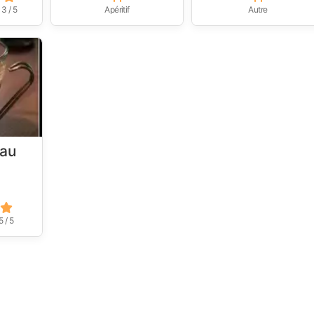
3 / 5
Apéritif
Autre
 au
5 / 5