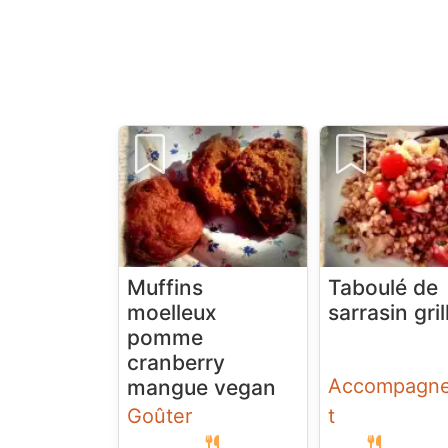
Muffins
Taboulé de
moelleux
sarrasin gril
pomme
cranberry
Accompagn
mangue vegan
Goûter
t