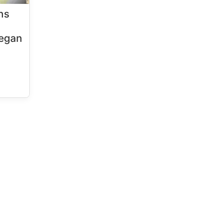
ns
vegan