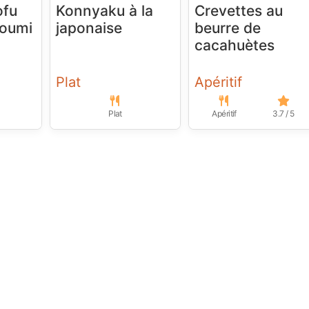
ofu
Konnyaku à la
Crevettes au
loumi
japonaise
beurre de
cacahuètes
Plat
Apéritif
Plat
Apéritif
3.7 / 5