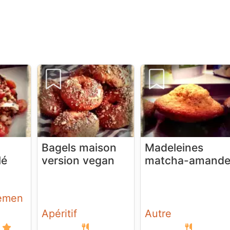
Bagels maison
Madeleines
lé
version vegan
matcha-amand
emen
Apéritif
Autre