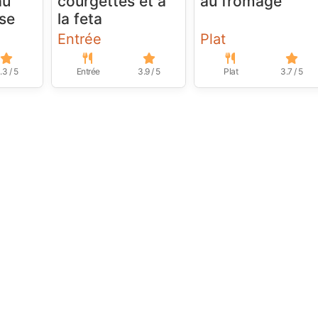
au
courgettes et à
au fromage
se
la feta
Entrée
Plat
.3 / 5
Entrée
3.9 / 5
Plat
3.7 / 5