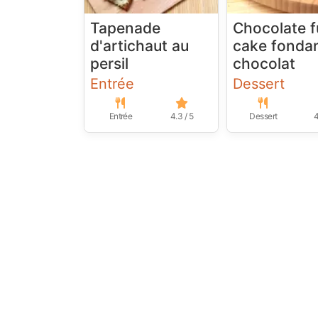
Tapenade
Chocolate 
d'artichaut au
cake fonda
persil
chocolat
Entrée
Dessert
Entrée
4.3 / 5
Dessert
4