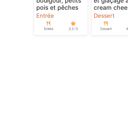
boulgour, petits
et glaçage 
pois et pêches
cream chee
Entrée
Dessert
Entrée
3.3 / 5
Dessert
4