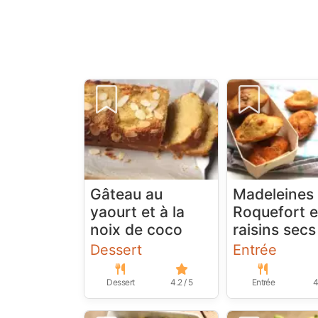
Gâteau au
Madeleines
yaourt et à la
Roquefort e
noix de coco
raisins secs
Dessert
Entrée
Dessert
4.2 / 5
Entrée
4