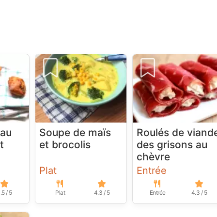
 au
Soupe de maïs
Roulés de viand
t
et brocolis
des grisons au
chèvre
Plat
Entrée
.5 / 5
Plat
4.3 / 5
Entrée
4.3 / 5