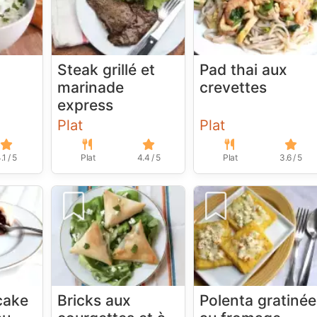
Steak grillé et
Pad thai aux
marinade
crevettes
express
Plat
Plat
.1 / 5
Plat
4.4 / 5
Plat
3.6 / 5
cake
Bricks aux
Polenta gratinée