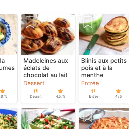
la
Madeleines aux
Blinis aux petits
gumes
éclats de
pois et à la
chocolat au lait
menthe
Dessert
Entrée
.8 / 5
Dessert
4.5 / 5
Entrée
4 / 5