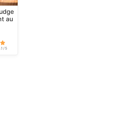
fudge
nt au
.1 / 5