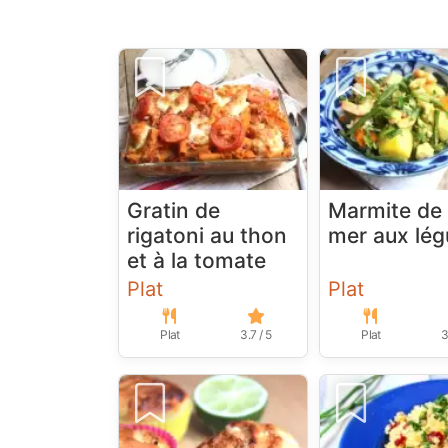
Gratin de
Marmite de 
rigatoni au thon
mer aux lé
et à la tomate
Plat
Plat
Plat
3.7 / 5
Plat
3