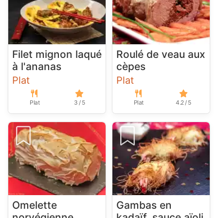
Filet mignon laqué
Roulé de veau aux
à l'ananas
cèpes
Plat
Plat
Plat
3 / 5
Plat
4.2 / 5
Omelette
Gambas en
norvégienne
kadaïf, sauce aïoli