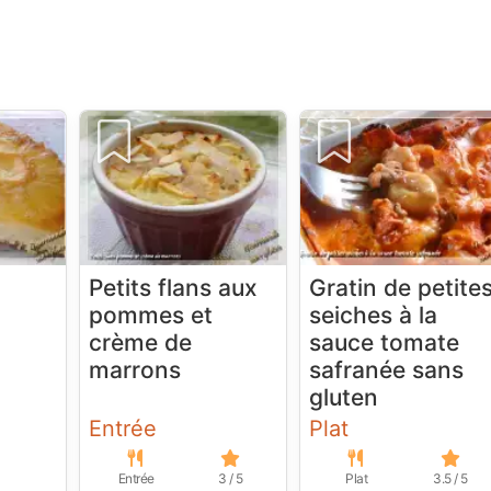
Petits flans aux
Gratin de petite
à
pommes et
seiches à la
crème de
sauce tomate
marrons
safranée sans
gluten
Entrée
Plat
Entrée
3 / 5
Plat
3.5 / 5