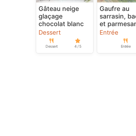
Gâteau neige
Gaufre au
glaçage
sarrasin, b
chocolat blanc
et parmesa
Dessert
Entrée
Dessert
4 / 5
Entrée