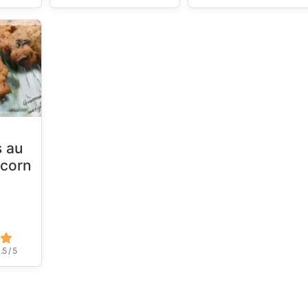
s au
 corn
.5 / 5