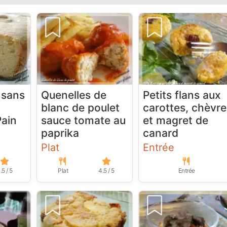
 sans
Quenelles de
Petits flans aux
blanc de poulet
carottes, chèvre
Pain
sauce tomate au
et magret de
paprika
canard
Plat
Entrée
.5 / 5
Plat
4.5 / 5
Entrée