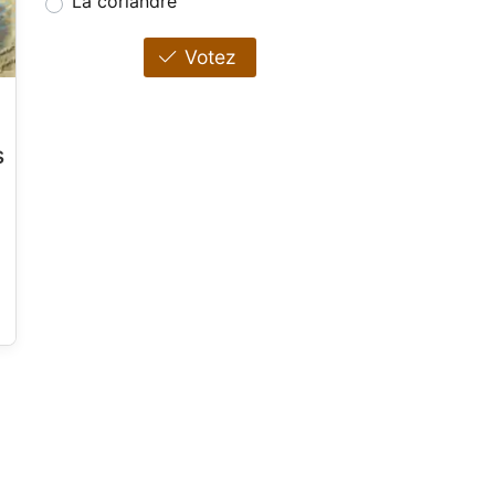
La coriandre
Votez
s