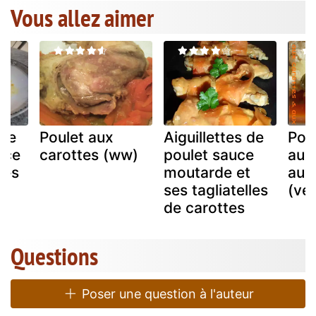
Vous allez aimer
 de
Poulet aux
Aiguillettes de
Poul
uce
carottes (ww)
poulet sauce
aux
dés
moutarde et
aux 
ses tagliatelles
(ve
de carottes
Questions
Poser une question à l'auteur