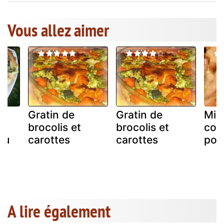
Vous allez aimer
Gratin de
Gratin de
Min
brocolis et
brocolis et
cou
au
carottes
carottes
poul
A lire également