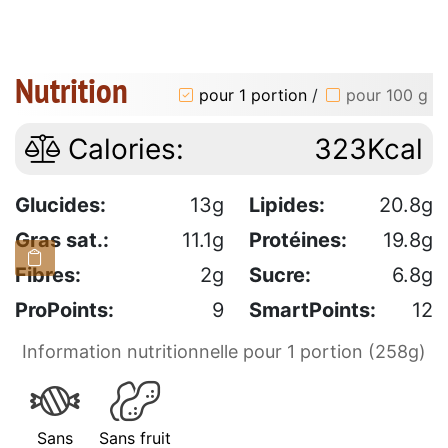
Nutrition
pour 1 portion
/
pour 100 g
Calories:
323Kcal
Glucides:
13g
Lipides:
20.8g
Gras sat.:
11.1g
Protéines:
19.8g
Fibres:
2g
Sucre:
6.8g
ProPoints:
9
SmartPoints:
12
Information nutritionnelle pour 1 portion (258g)
Sans
Sans fruit