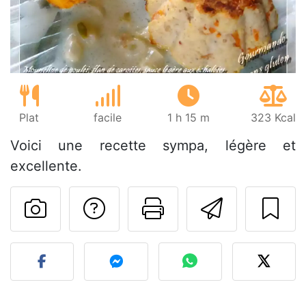
Plat
facile
1 h 15 m
323 Kcal
Voici une recette sympa, légère et
excellente.
Poser une question
Imprimer cet
Envoyer
Publier votre photo de cet