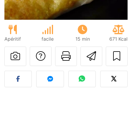
Apéritif
facile
15 min
671 Kcal
Poser une question
Imprimer cet
Envoyer
Publier votre photo de cet