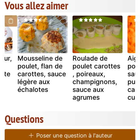
Vous allez aimer
our,
Mousseline de
Roulade de
Aigu
poulet, flan de
poulet carottes
poul
otte
carottes, sauce
, poireaux,
sau
légère aux
champignons,
pur
échalotes
sauce aux
car
agrumes
cur
Questions
Poser une question à l'auteur