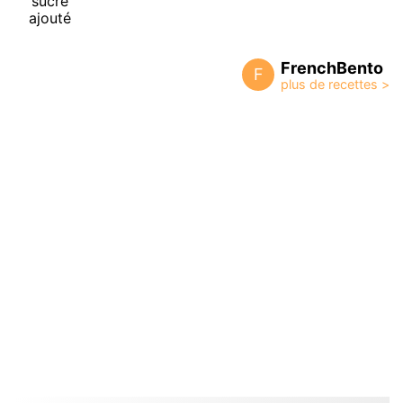
sucre
ajouté
FrenchBento
F