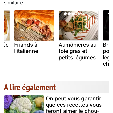
similaire
etée
Friands à
Aumônières au
Bri
l'italienne
foie gras et
poi
petits légumes
lég
chè
A lire également
On peut vous garantir
que ces recettes vous
feront aimer le chou-