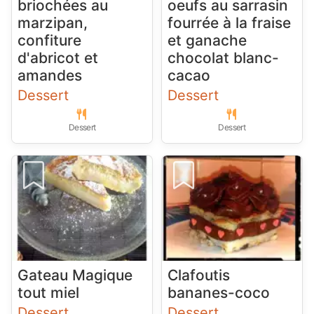
briochées au
oeufs au sarrasin
marzipan,
fourrée à la fraise
confiture
et ganache
d'abricot et
chocolat blanc-
amandes
cacao
Dessert
Dessert
Dessert
Dessert
Gateau Magique
Clafoutis
tout miel
bananes-coco
Dessert
Dessert