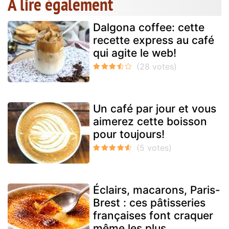
A lire également
Dalgona coffee: cette
recette express au café
qui agite le web!
Un café par jour et vous
aimerez cette boisson
pour toujours!
Éclairs, macarons, Paris-
Brest : ces pâtisseries
françaises font craquer
même les plus