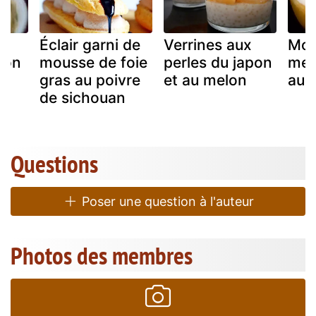
Éclair garni de
Verrines aux
Mou
lon
mousse de foie
perles du japon
mel
gras au poivre
et au melon
au 
de sichouan
Questions
Poser une question à l'auteur
Photos des membres