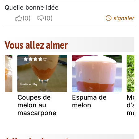
Quelle bonne idée
I apreciate
I do not appreciate
signaler
Vous allez aimer
Coupes de
Espuma de
Mou
melon au
melon
d'ab
mascarpone
mel