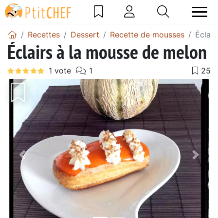
Recettes
Dessert
Recette de mousses
Éclai
Éclairs à la mousse de melon
Précédent
Suiv