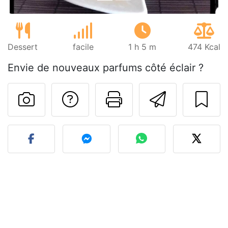
Dessert
facile
1 h 5 m
474 Kcal
Envie de nouveaux parfums côté éclair ?
Poser une question
Imprimer cet
Envoyer
Publier votre photo de cet