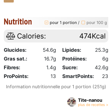
Nutrition
pour 1 portion
/
pour 100 g
Calories:
474Kcal
Glucides:
54.6g
Lipides:
25.3g
Gras sat.:
16.7g
Protéines:
6g
Fibres:
1.4g
Sucre:
42.6g
ProPoints:
13
SmartPoints:
23
Information nutritionnelle pour 1 portion (251g)
Tite-nanou