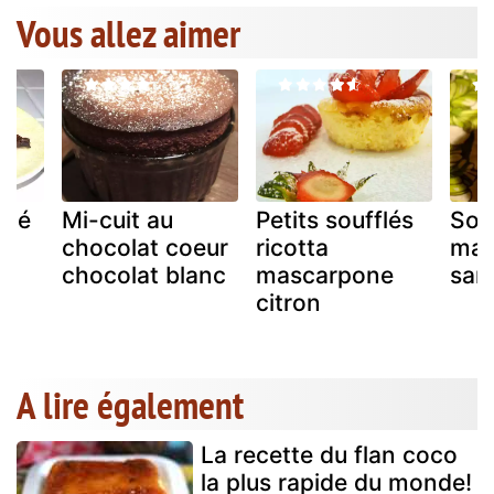
Vous allez aimer
até
Mi-cuit au
Petits soufflés
Sou
chocolat coeur
ricotta
mas
chocolat blanc
mascarpone
san
citron
A lire également
La recette du flan coco
la plus rapide du monde!