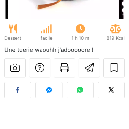
Dessert
facile
1 h 10 m
819 Kcal
Une tuerie waouhh j'adooooore !
Poser une question
Imprimer cet
Envoyer
Publier votre photo de cet