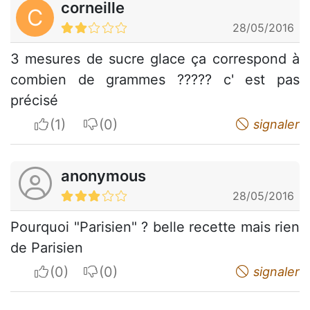
corneille
C
28/05/2016
3 mesures de sucre glace ça correspond à
combien de grammes ????? c' est pas
précisé
I apreciate
I do not appreciate
signaler
anonymous
28/05/2016
Pourquoi "Parisien" ? belle recette mais rien
de Parisien
I apreciate
I do not appreciate
signaler