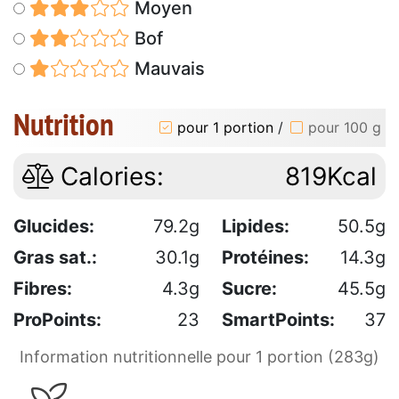
Moyen
Bof
Mauvais
Nutrition
pour 1 portion
/
pour 100 g
Calories:
819Kcal
Glucides:
79.2g
Lipides:
50.5g
Gras sat.:
30.1g
Protéines:
14.3g
Fibres:
4.3g
Sucre:
45.5g
ProPoints:
23
SmartPoints:
37
Information nutritionnelle pour 1 portion (283g)