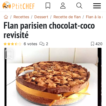
Recettes
Dessert
Recette de flan
Flan à la n
Flan parisien chocolat-coco
revisité
Précédent
Suiv