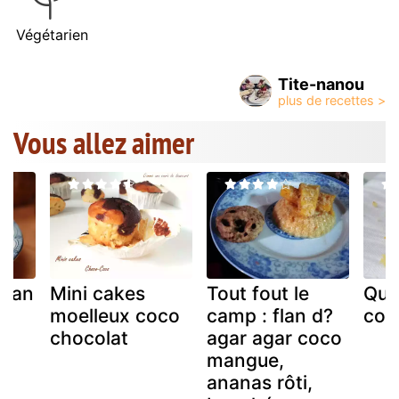
Végétarien
Tite-nanou
Vous allez aimer
flan
Mini cakes
Tout fout le
Quin
moelleux coco
camp : flan d?
coco
chocolat
agar agar coco
mangue,
ananas rôti,