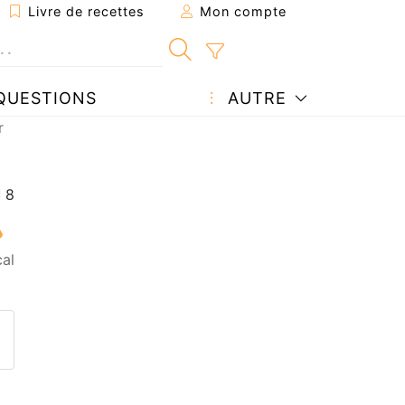
Livre de recettes
Mon compte
QUESTIONS
AUTRE
r
al
ecette à un ami
ette page
 une question à l'auteur
ublier votre photo de cette r