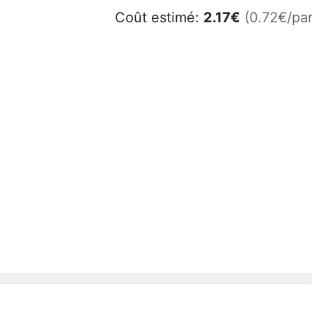
Coût estimé:
2.17
€
(0.72€/par