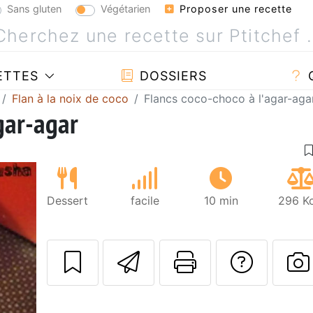
Sans gluten
Végétarien
Proposer une recette
ETTES
DOSSIERS
Flan à la noix de coco
Flancs coco-choco à l'agar-aga
gar-agar
Dessert
facile
10 min
296 Kc
Envoyer cette r
Imprimer c
Poser
P