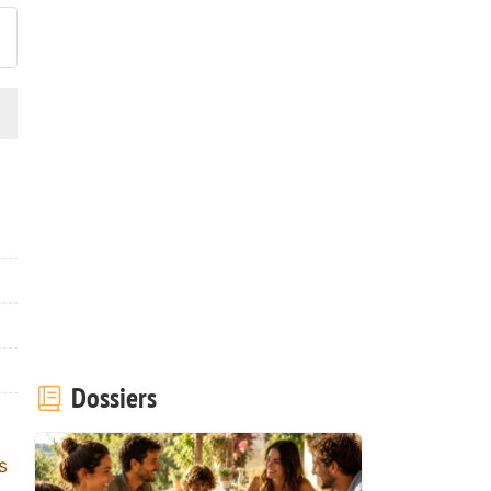
Dossiers
s