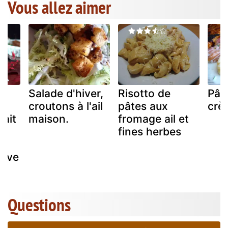
Vous allez aimer
Salade d'hiver,
Risotto de
Pâte
croutons à l'ail
pâtes aux
crèm
fait
maison.
fromage ail et
fines herbes
hive
Questions