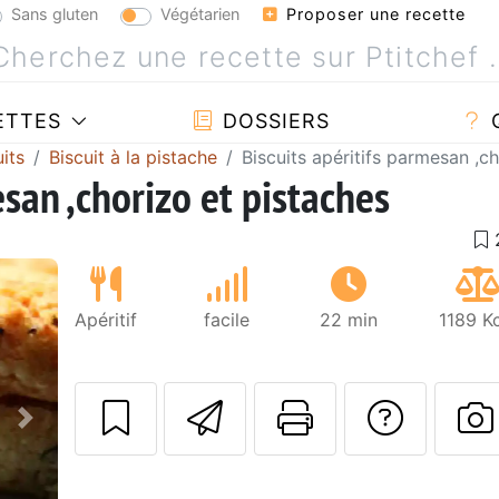
Sans gluten
Végétarien
Proposer une recette
ETTES
DOSSIERS
its
Biscuit à la pistache
Biscuits apéritifs parmesan ,c
esan ,chorizo et pistaches
Apéritif
facile
22 min
1189 K
Envoyer cette r
Imprimer c
Poser
Suivant
P