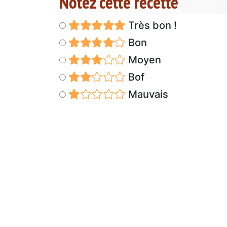
Notez cette recette
Très bon !
Bon
Moyen
Bof
Mauvais