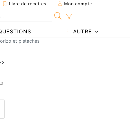
Livre de recettes
Mon compte
QUESTIONS
AUTRE
horizo et pistaches
cal
ecette à un ami
ette page
 une question à l'auteur
ublier votre photo de cette r