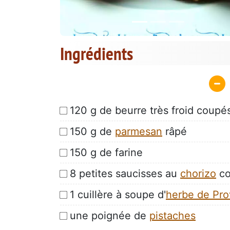
Ingrédients
120 g de beurre très froid coupé
150 g de
parmesan
râpé
150 g de farine
8 petites saucisses au
chorizo
co
1 cuillère à soupe d'
herbe de Pr
une poignée de
pistaches