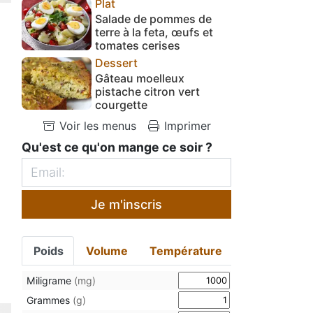
Plat
Salade de pommes de
terre à la feta, œufs et
tomates cerises
Dessert
Gâteau moelleux
pistache citron vert
courgette
Voir les menus
Imprimer
Qu'est ce qu'on mange ce soir ?
Je m'inscris
Poids
Volume
Température
Miligrame
(mg)
Grammes
(g)