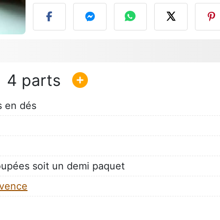
4
s en dés
upées soit un demi paquet
ovence