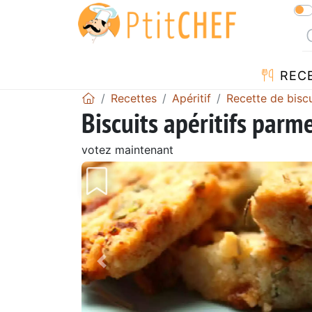
REC
Recettes
Apéritif
Recette de biscu
Biscuits apéritifs parm
votez maintenant
Précédent