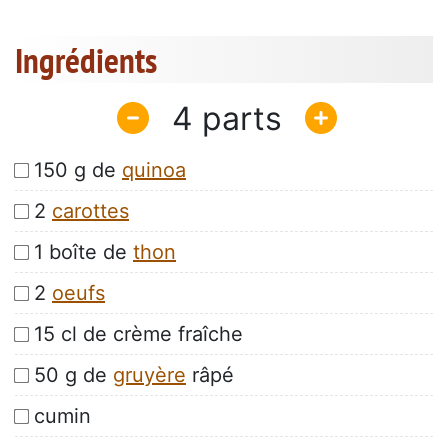
Ingrédients
4
150 g de
quinoa
2
carottes
1 boîte de
thon
2
oeufs
15 cl de crème fraîche
50 g de
gruyère
râpé
cumin