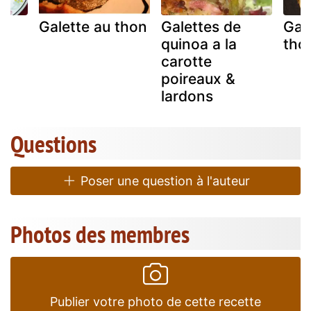
Galette au thon
Galettes de
Gal
quinoa a la
tho
carotte
poireaux &
lardons
Questions
Poser une question à l'auteur
Photos des membres
Publier votre photo de cette recette