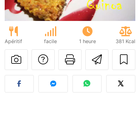
Apéritif
facile
1 heure
381 Kcal
Poser une question
Imprimer cet
Envoyer
Publier votre photo de cet