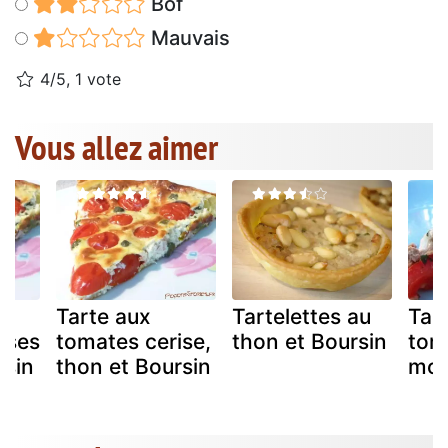
Bof
Mauvais
4/5, 1 vote
Vous allez aimer
Tarte aux
Tartelettes au
Tar
ises
tomates cerise,
thon et Boursin
tom
rsin
thon et Boursin
moz