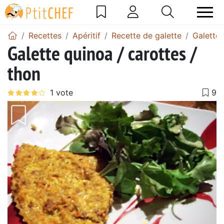
Recettes
Apéritif
Recette de galette
Galette 
Galette quinoa / carottes /
thon