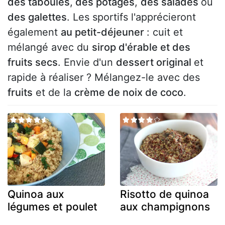
des taboulés
,
des potages
,
des salades
ou
des galettes
. Les sportifs l'apprécieront
également
au petit-déjeuner
: cuit et
mélangé avec du
sirop d'érable et des
fruits secs
. Envie d'un
dessert original
et
rapide à réaliser ? Mélangez-le avec des
fruits
et de la
crème de noix de coco
.
Quinoa aux
Risotto de quinoa
légumes et poulet
aux champignons