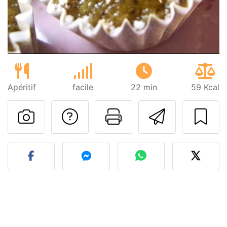
Apéritif
facile
22 min
59 Kcal
Poser une question
Imprimer cet
Envoyer
Publier votre photo de cet