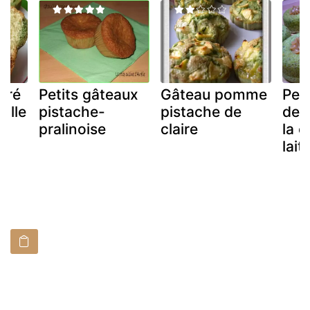
bré
Petits gâteaux
Gâteau pomme
Pet
ille
pistache-
pistache de
de 
pralinoise
claire
la c
lait