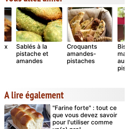
aux
Sablés à la
Croquants
Bisc
pistache et
amandes-
mac
amandes
pistaches
aux
pis
A lire également
"Farine forte" : tout ce
que vous devez savoir
pour l'utiliser comme