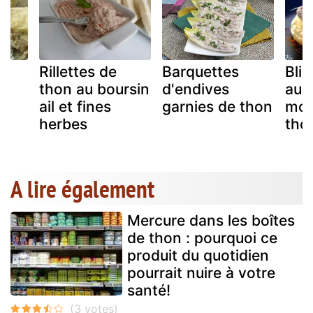
n
Rillettes de
Barquettes
Blin
thon au boursin
d'endives
au 
ail et fines
garnies de thon
mou
herbes
tho
A lire également
Mercure dans les boîtes
de thon : pourquoi ce
produit du quotidien
pourrait nuire à votre
santé!