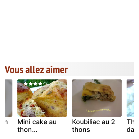
Vous allez aimer
lon
Mini cake au
Koubiliac au 2
Thon
thon...
thons
dan