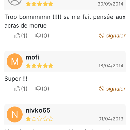
30/09/2014
Trop bonnnnnnn !!!!! sa me fait pensée aux
acras de morue
I apreciate
I do not appreciate
signaler
mofi
M
18/04/2014
Super !!!
I apreciate
I do not appreciate
signaler
nivko65
N
01/04/2013