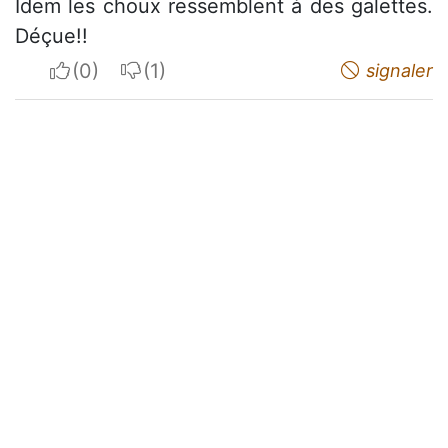
Idem les choux ressemblent à des galettes.
Déçue!!
I apreciate
I do not appreciate
signaler