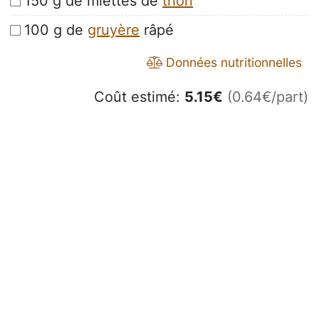
150 g de miettes de
thon
100 g de
gruyère
râpé
Données nutritionnelles
Coût estimé:
5.15
€
(0.64€/part)