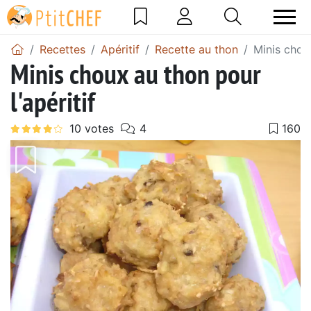
Recettes
Apéritif
Recette au thon
Minis choux
Minis choux au thon pour
l'apéritif