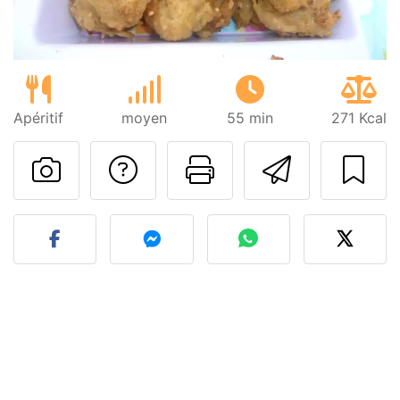
Apéritif
moyen
55 min
271 Kcal
Poser une question
Imprimer cet
Envoyer
Publier votre photo de cet