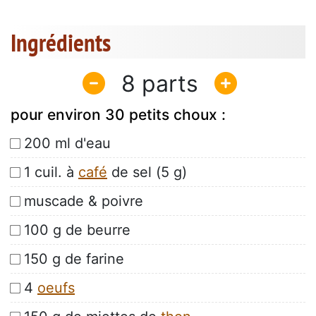
Ingrédients
8
pour environ 30 petits choux :
200 ml d'eau
1 cuil. à
café
de sel (5 g)
muscade & poivre
100 g de beurre
150 g de farine
4
oeufs