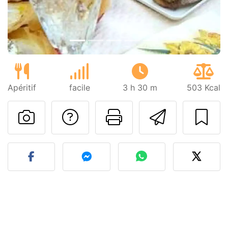
Apéritif
facile
3 h 30 m
503 Kcal
Poser une question
Imprimer cet
Envoyer
Publier votre photo de cet