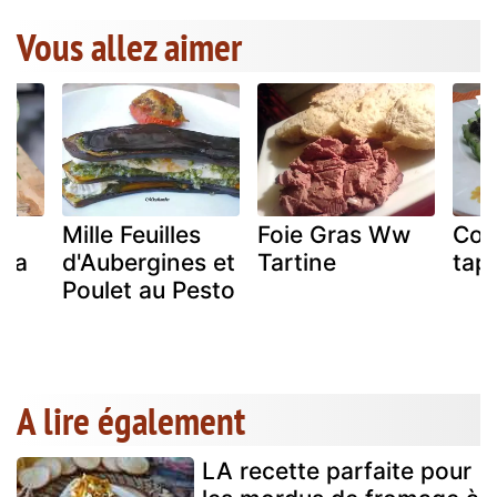
Vous allez aimer
Mille Feuilles
Foie Gras Ww
Con
tta
d'Aubergines et
Tartine
tap
c
Poulet au Pesto
A lire également
LA recette parfaite pour