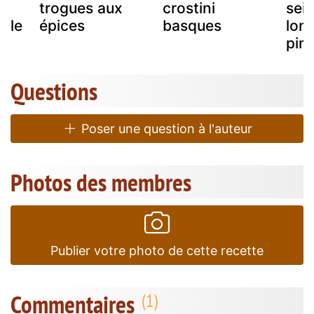
x
trogues aux
crostini
seic
 le
épices
basques
lon
pim
Questions
Poser une question à l'auteur
Photos des membres
Publier votre photo de cette recette
Commentaires