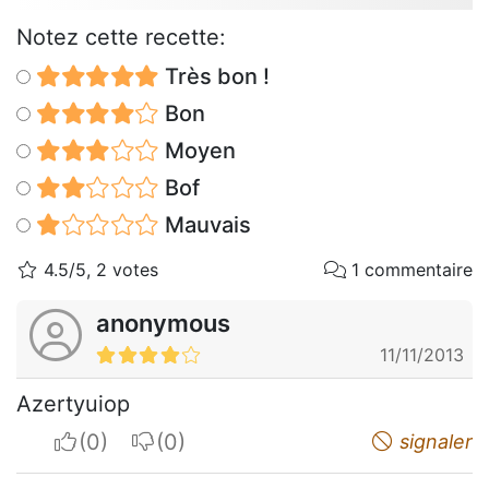
Notez cette recette:
Très bon !
Bon
Moyen
Bof
Mauvais
4.5/5, 2 votes
1 commentaire
anonymous
11/11/2013
Azertyuiop
I apreciate
I do not appreciate
signaler