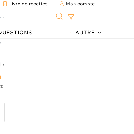
Livre de recettes
Mon compte
QUESTIONS
AUTRE
e
cal
ecette à un ami
ette page
 une question à l'auteur
ublier votre photo de cette r