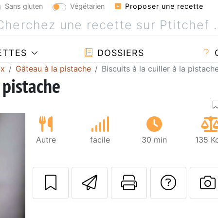
Sans gluten
Végétarien
Proposer une recette
ETTES
DOSSIERS
ux
Gâteau à la pistache
Biscuits à la cuiller à la pistach
a pistache
Autre
facile
30 min
135 K
Envoyer cette r
Imprimer c
Poser
P