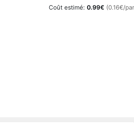
Coût estimé:
0.99
€
(0.16€/par