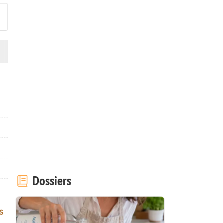
Dossiers
s