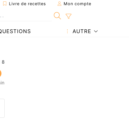
Livre de recettes
Mon compte
QUESTIONS
AUTRE
in
ecette à un ami
ette page
 une question à l'auteur
ublier votre photo de cette r