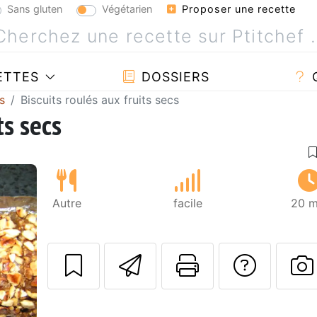
Sans gluten
Végétarien
Proposer une recette
ETTES
DOSSIERS
s
Biscuits roulés aux fruits secs
ts secs
Autre
facile
20 m
Envoyer cette r
Imprimer c
Poser
Suivant
P