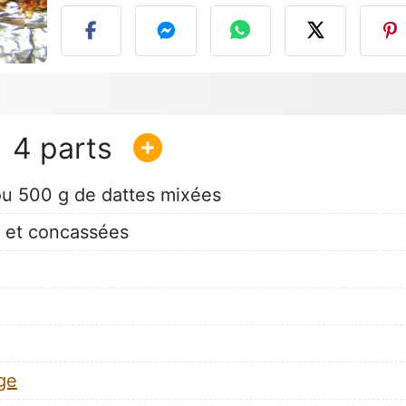
4
ou 500 g de dattes mixées
 et concassées
ge