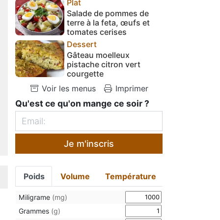
Plat
Salade de pommes de
terre à la feta, œufs et
tomates cerises
Dessert
Gâteau moelleux
pistache citron vert
courgette
Voir les menus
Imprimer
Qu'est ce qu'on mange ce soir ?
Je m'inscris
Poids
Volume
Température
Miligrame
(mg)
Grammes
(g)